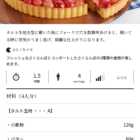
タルト生地を型に敷いた後にフォークで穴を数箇所あけると、焼いて
る時に空気がうまく逃げ、綺麗な仕上がりになります。
ひとくちメモ
フレッシュなさくらんぼとコンポートしたさくらんぼの2種類の食感が楽し
めます。
1.5
4
ふつう
時間
servings
材料（4人分）
【タルト生地 ・・・ A】
・小麦粉
120g
・バター
60g