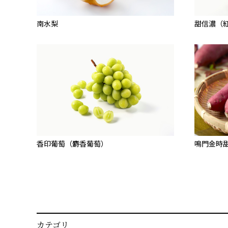
南水梨
甜信濃（
香印葡萄（麝香葡萄）
鳴門金時
カテゴリ