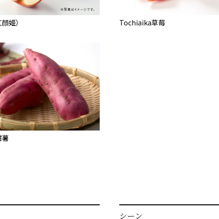
紅顔姬）
Tochiaika草莓
甜薯
シーン