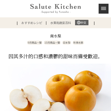
中文
おすすめレシピ
水果和蔬菜百科
南水梨
9月商品一覽
10月商品一覽
日本梨
秋季水果
因其多汁的口感和濃鬱的甜味而備受歡迎。