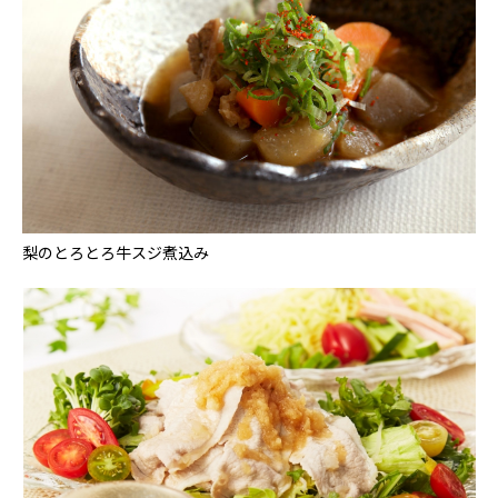
梨のとろとろ牛スジ煮込み