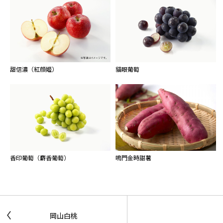
甜信濃（紅顔姬）
貓眼葡萄
香印葡萄（麝香葡萄）
鳴門金時甜薯
岡山白桃