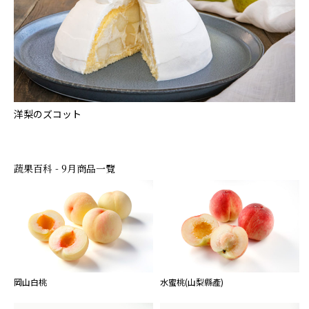
洋梨のズコット
蔬果百科 - 9月商品一覽
岡山白桃
水蜜桃(山梨縣產)