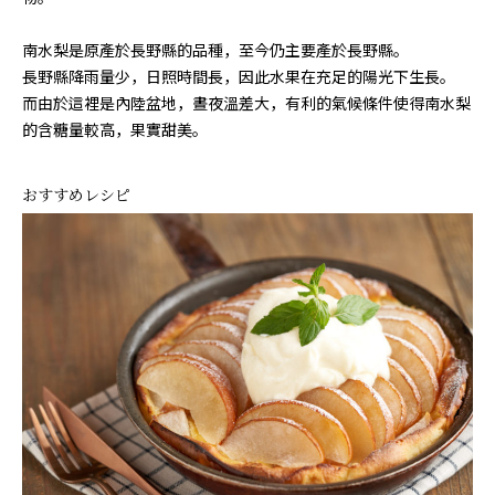
南水梨是原產於長野縣的品種，至今仍主要產於長野縣。
長野縣降雨量少，日照時間長，因此水果在充足的陽光下生長。
而由於這裡是內陸盆地，晝夜溫差大，有利的氣候條件使得南水梨
的含糖量較高，果實甜美。
おすすめレシピ